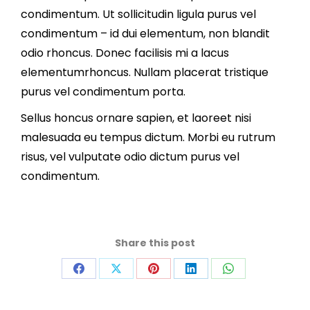
condimentum. Ut sollicitudin ligula purus vel
condimentum – id dui elementum, non blandit
odio rhoncus. Donec facilisis mi a lacus
elementumrhoncus. Nullam placerat tristique
purus vel condimentum porta.
Sellus honcus ornare sapien, et laoreet nisi
malesuada eu tempus dictum. Morbi eu rutrum
risus, vel vulputate odio dictum purus vel
condimentum.
Share this post
Share
Share
Share
Share
Share
on
on
on
on
on