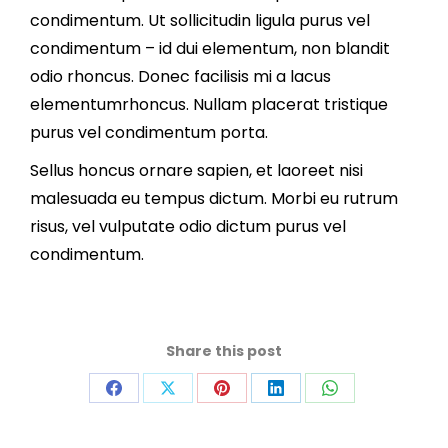
condimentum. Ut sollicitudin ligula purus vel
condimentum – id dui elementum, non blandit
odio rhoncus. Donec facilisis mi a lacus
elementumrhoncus. Nullam placerat tristique
purus vel condimentum porta.
Sellus honcus ornare sapien, et laoreet nisi
malesuada eu tempus dictum. Morbi eu rutrum
risus, vel vulputate odio dictum purus vel
condimentum.
Share this post
Share
Share
Share
Share
Share
on
on
on
on
on